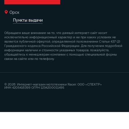
Орск
Пункты выдачи
Обращаем ваше внимание на то, что данный интернет-сайт носит
исключительно информационный характер и ни при каких условиях не
является публичной офертой, определяемой положениями Статьи 437 (2)
Гражданского кодекса Российской Федерации. Для получения подробной
информации наличии и стоимости указанных товаров, пожалуйста,
обращайтесь к менеджерам компании с помощью специальной формы
связи на сайте или по телефону.
© 2026. Интернет-магазин мототехники Racer. ООО «СПЕКТР»
ИНН 4205416399 ОГРН 1234200011495