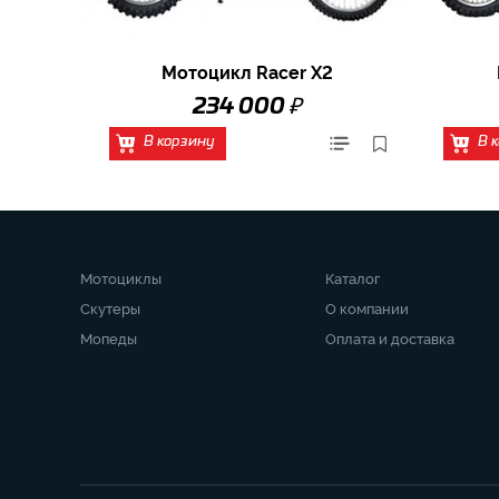
Мотоцикл Racer X2
₽
234 000
В корзину
В 
Мотоциклы
Каталог
Скутеры
О компании
Мопеды
Оплата и доставка