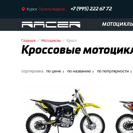
Курск
Пункты выдачи
+7 (995) 222 67 72
МОТОЦИКЛ
Главная
Мотоциклы
Кросс
Кроссовые мотоцикл
сортировка
по цене
по названию
по популярности