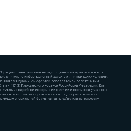
Обращаем ваше внимание на то, что данный интернет-сайт носит
исключительно информационный характер и ни при каких условиях
не является публичной офертой, определяемой положениями
Статьи 437 (2) Гражданского кодекса Российской Федерации. Для
получения подробной информации наличии и стоимости указанных
товаров, пожалуйста, обращайтесь к менеджерам компании с
помощью специальной формы связи на сайте или по телефону.