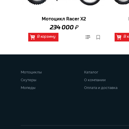
Мотоцикл Racer X2
₽
234 000
В корзину
В 
Мотоциклы
Каталог
Скутеры
О компании
Мопеды
Оплата и доставка