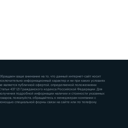
Обращаем ваше внимание на то, что данный интернет-сайт носит
исключительно информационный характер и ни при каких условиях
не является публичной офертой, определяемой положениями
Статьи 437 (2) Гражданского кодекса Российской Федерации. Для
получения подробной информации наличии и стоимости указанных
товаров, пожалуйста, обращайтесь к менеджерам компании с
помощью специальной формы связи на сайте или по телефону.