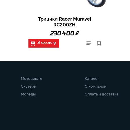
Трицикл Racer Muravei
RC200ZH
₽
230 400
В корзину
Мотоциклы
Каталог
Скутеры
О компании
Мопеды
Оплата и доставка